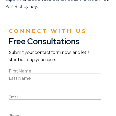
Port Richey hoy.
CONNECT WITH US
Free Consultations
Submit your contact form now, and let’s
start
building your case.
Name
(Required)
First
Name
Last
Email
Name
Phone